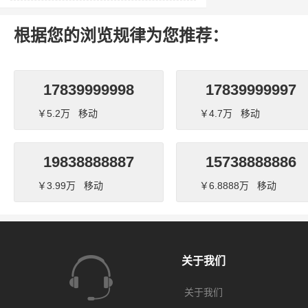
根据您的浏览规律为您推荐：
17839999998
17839999997
￥5.2万 移动
￥4.7万 移动
19838888887
15738888886
￥3.99万 移动
￥6.8888万 移动
关于我们
关于我们