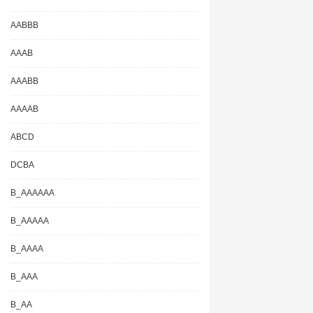
AABBB
AAAB
AAABB
AAAAB
ABCD
DCBA
B_AAAAAA
B_AAAAA
B_AAAA
B_AAA
B_AA