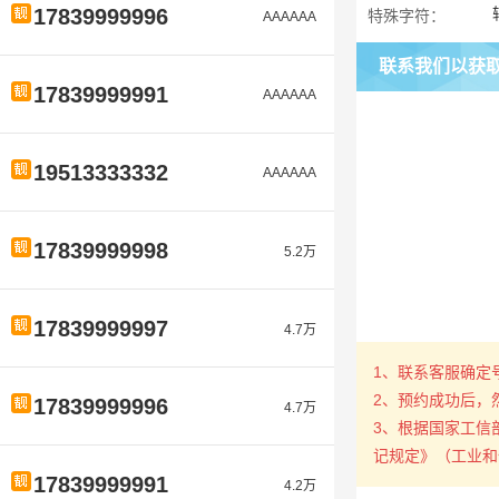
17839999996
特殊字符：
AAAAAA
联系我们以获
17839999991
AAAAAA
19513333332
AAAAAA
17839999998
5.2万
17839999997
4.7万
1、联系客服确定
2、预约成功后，
17839999996
4.7万
3、根据国家工信
记规定》（工业和
17839999991
4.2万