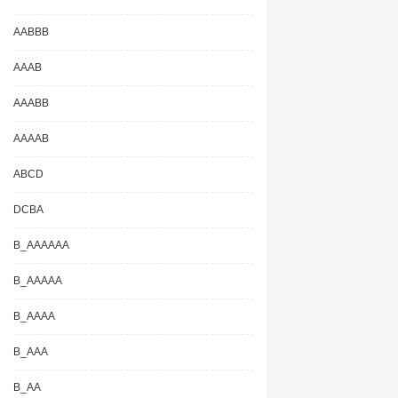
AABBB
AAAB
AAABB
AAAAB
ABCD
DCBA
B_AAAAAA
B_AAAAA
B_AAAA
B_AAA
B_AA