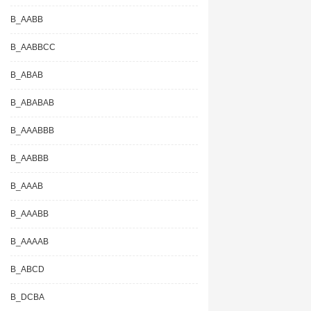
B_AABB
B_AABBCC
B_ABAB
B_ABABAB
B_AAABBB
B_AABBB
B_AAAB
B_AAABB
B_AAAAB
B_ABCD
B_DCBA