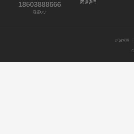
固话选号
18503888666
客服QQ:
网站首页
C