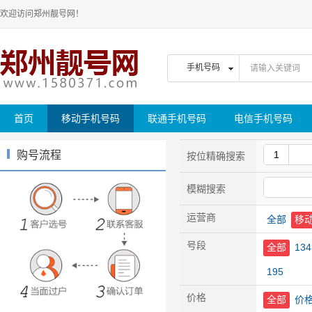
欢迎访问郑州靓号网！
首页
移动手机号码
联通手机号码
电信手机号码
购号流程
按位精确搜索
模糊搜索
运营商
全部
移
号段
全部
134
195
价格
全部
价