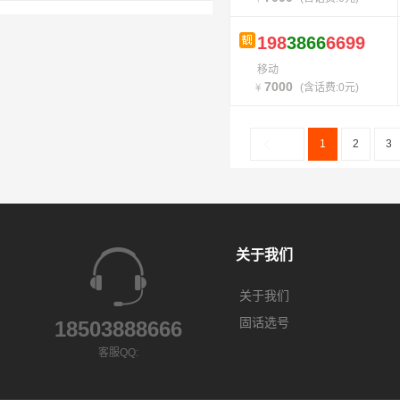
198
3866
6699
移动
7000
(含话费:0元)
1
2
3
关于我们
关于我们
固话选号
18503888666
客服QQ: