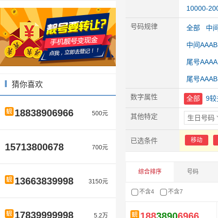
10000-2
号码规律
全部
中间
中间AAAB
尾号AAAA
尾号AAAB
猜你喜欢
数字属性
全部
9较
18838906966
500元
其他特定
生日号码
已选条件
移动
15713800678
700元
综合排序
号码
13663839998
3150元
不含4
不含7
17839999998
188
3890
6966
5.2万