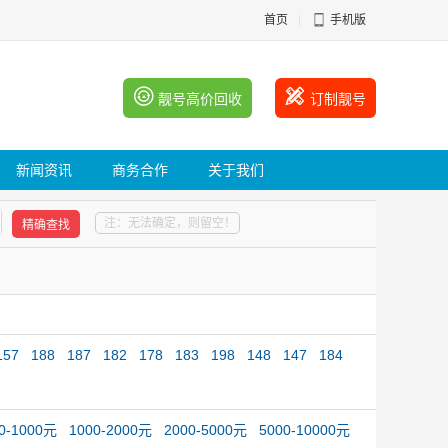
首页
|
手机版
靓号高价回收
订制靓号
新闻资讯
商务合作
关于我们
注：无法确定，则留空！
157
188
187
182
178
183
198
148
147
184
0-1000元
1000-2000元
2000-5000元
5000-10000元