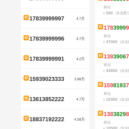
移动
500
(含话费:
17839999997
4.7万
178
3999
9
移动
17839999996
4.7万
47000
(含话费
139
3906
7
17839999991
4.2万
移动
43800
(含话费
15939023333
3.98万
159
8193
7
移动
13613852222
15300
4.7万
(含话费
138
3829
8
18837192222
4.58万
移动
10500
(含话费