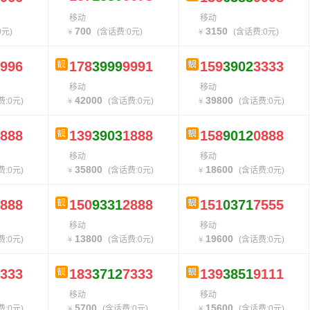
移动
移动
700
3150
0元)
(含话费:0元)
(含话费:0元)
996
178
3999
9991
159
3902
3333
移动
移动
42000
39800
:0元)
(含话费:0元)
(含话费:0元)
888
139
3903
1888
158
9012
0888
移动
移动
35800
18600
:0元)
(含话费:0元)
(含话费:0元)
888
150
9331
2888
151
0371
7555
移动
移动
13800
19600
:0元)
(含话费:0元)
(含话费:0元)
333
183
3712
7333
139
3851
9111
移动
移动
5700
15600
:0元)
(含话费:0元)
(含话费:0元)