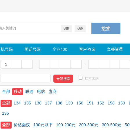
888
666
手机号码
固话号码
企业400
客户咨询
套餐资费
-
-
搜索末尾
全部
移动
联通
电信
虚商
全部
134
135
136
137
138
139
150
151
152
158
159
195
全部
价格面议
100元以下
100-200元
200-300元
300-500元
50