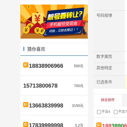
号码规律
猜你喜欢
数字属性
18838906966
500元
其他特定
已选条件
15713800678
700元
综合排序
13663839998
3150元
不含4
不含7
17839999998
188
3890
6
5.2万