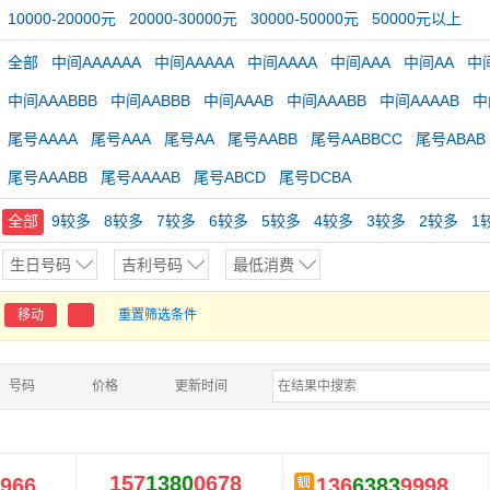
10000-20000元
20000-30000元
30000-50000元
50000元以上
全部
中间AAAAAA
中间AAAAA
中间AAAA
中间AAA
中间AA
中
中间AAABBB
中间AABBB
中间AAAB
中间AAABB
中间AAAAB
中
尾号AAAA
尾号AAA
尾号AA
尾号AABB
尾号AABBCC
尾号ABAB
尾号AAABB
尾号AAAAB
尾号ABCD
尾号DCBA
全部
9较多
8较多
7较多
6较多
5较多
4较多
3较多
2较多
1
生日号码
吉利号码
最低消费
移动
重置筛选条件
号码
价格
更新时间
157
1380
0678
966
136
6383
9998