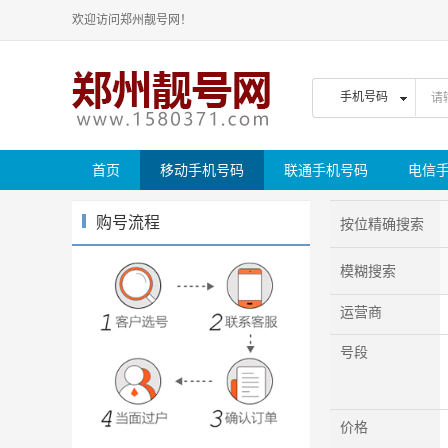
欢迎访问郑州靓号网！
首页
移动手机号码
联通手机号码
电信
购号流程
按位精确搜索
模糊搜索
运营商
号段
价格