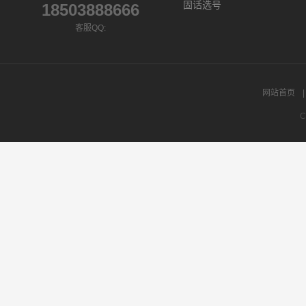
固话选号
18503888666
客服QQ:
网站首页
C