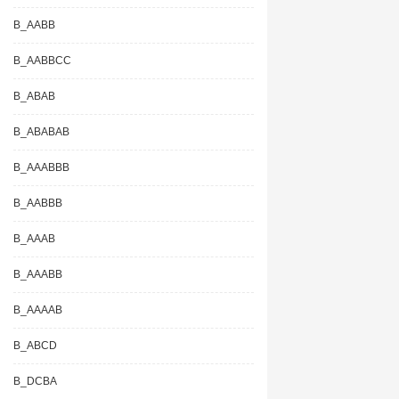
B_AABB
B_AABBCC
B_ABAB
B_ABABAB
B_AAABBB
B_AABBB
B_AAAB
B_AAABB
B_AAAAB
B_ABCD
B_DCBA