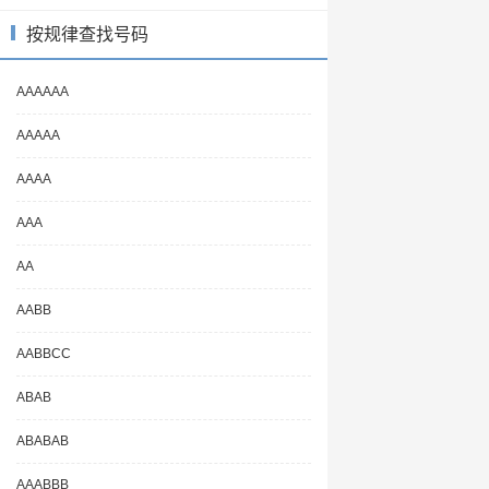
按规律查找号码
AAAAAA
AAAAA
AAAA
AAA
AA
AABB
AABBCC
ABAB
ABABAB
AAABBB