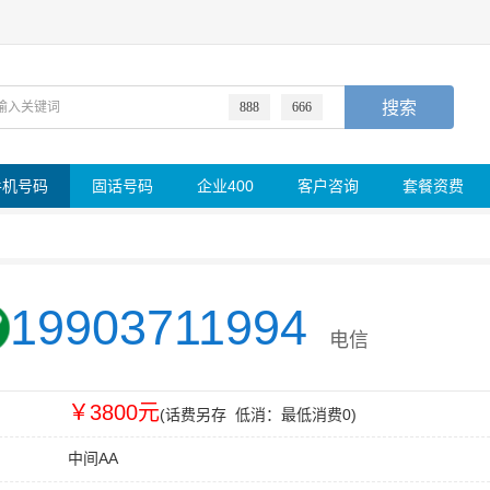
888
666
手机号码
固话号码
企业400
客户咨询
套餐资费
19903711994
电信
￥3800元
(
话费另存
低消：最低消费0
)
中间AA