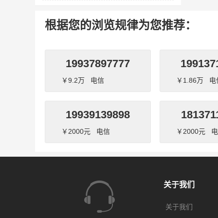
根据您的浏览规律为您推荐：
19937897777
199137
￥9.2万 电信
￥1.86万 电
19939139898
181371
￥2000元 电信
￥2000元 
关于我们
关于我们