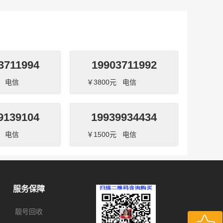
3711994
19903711992
元 电信
￥3800元 电信
9139104
19939934434
元 电信
￥1500元 电信
服务保障
靓号回收