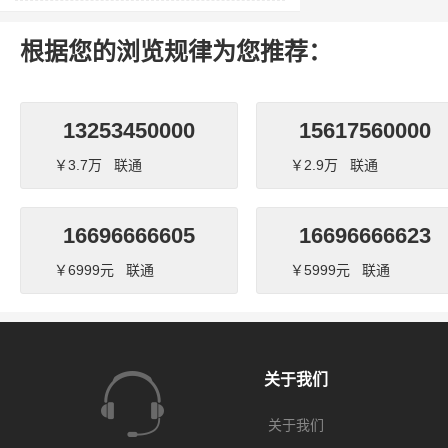
根据您的浏览规律为您推荐：
13253450000
15617560000
￥3.7万 联通
￥2.9万 联通
16696666605
16696666623
￥6999元 联通
￥5999元 联通
关于我们
关于我们