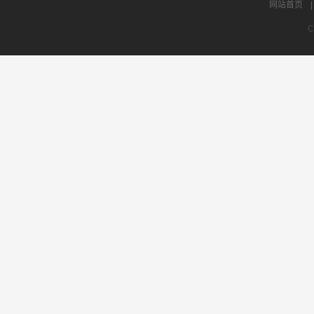
网站首页
C