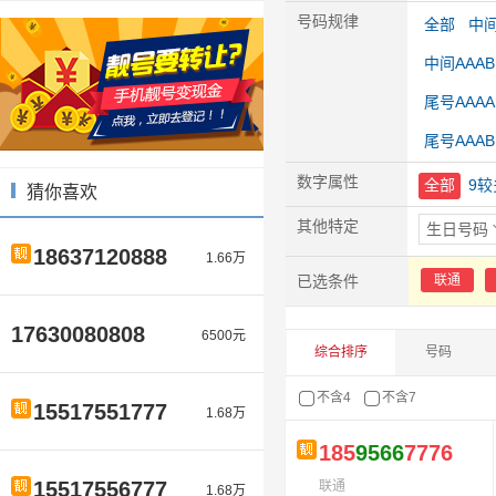
号码规律
全部
中间
中间AAAB
尾号AAAA
尾号AAAB
数字属性
全部
9较
猜你喜欢
其他特定
生日号码
18637120888
1.66万
已选条件
联通
17630080808
6500元
综合排序
号码
不含4
不含7
15517551777
1.68万
185
9566
7776
15517556777
联通
1.68万