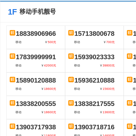
1F
移动手机靓号
18838906966
15713800678
移动
￥
500元
移动
￥
700元
移
17839999991
15939023333
移动
￥
42000元
移动
￥
39800元
移
15890120888
15936210888
移动
￥
18600元
移动
￥
15600元
移
13838200555
13838217555
移动
￥
18600元
移动
￥
13600元
移
13903717938
13903718716
移动
￥
11800元
移动
￥
14600元
移