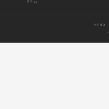
客服QQ:
网站首页
C