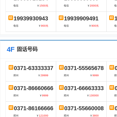
电信
￥
1500元
电信
￥
2000元
电
19939930943
19939909491
电信
￥
900元
电信
￥
900元
电
4F
固话号码
0371-
63333337
0371-
55565678
郑州
￥
29999
郑州
￥
9999
郑
0371-
86660666
0371-
66663333
郑州
￥
9999
郑州
￥
130000
郑
0371-
86166666
0371-
55660008
郑州
￥
121000
郑州
￥
3800
郑