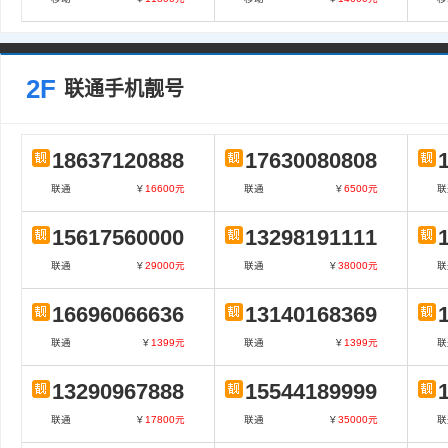
2F
联通手机靓号
18637120888
17630080808
联通
￥
16600元
联通
￥
6500元
联
15617560000
13298191111
联通
￥
29000元
联通
￥
38000元
联
16696066636
13140168369
联通
￥
1399元
联通
￥
1399元
联
13290967888
15544189999
联通
￥
17800元
联通
￥
35000元
联