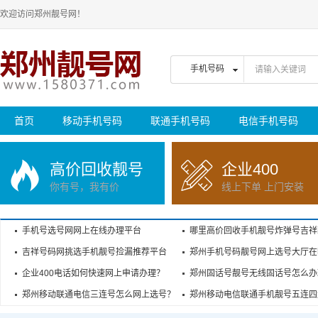
欢迎访问郑州靓号网！
首页
移动手机号码
联通手机号码
电信手机号码
高价回收靓号
企业400
你有号，我有价
线上下单 上门安装
手机号选号网网上在线办理平台
哪里高价回收手机靓号炸弹号吉祥
吉祥号码网挑选手机靓号捡漏推荐平台
郑州手机号码靓号网上选号大厅在
企业400电话如何快速网上申请办理？
郑州固话号靓号无线固话号怎么办
郑州移动联通电信三连号怎么网上选号？
郑州移动电信联通手机靓号五连四