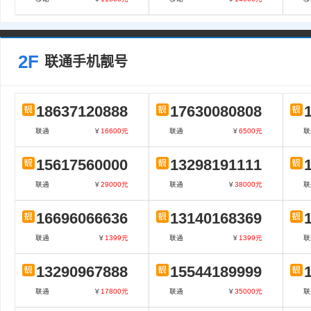
2F
联通手机靓号
18637120888
17630080808
联通
￥
16600元
联通
￥
6500元
联
15617560000
13298191111
联通
￥
29000元
联通
￥
38000元
联
16696066636
13140168369
联通
￥
1399元
联通
￥
1399元
联
13290967888
15544189999
联通
￥
17800元
联通
￥
35000元
联