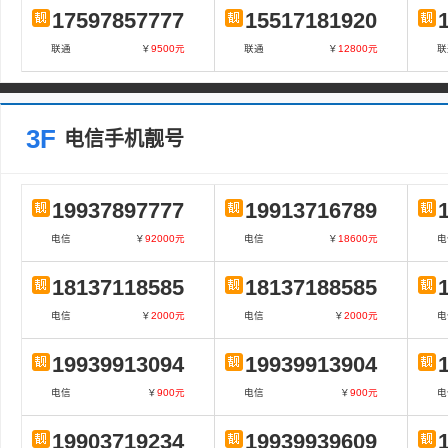
17597857777
15517181920
联通
￥
9500元
联通
￥
12800元
联
3F
电信手机靓号
19937897777
19913716789
电信
￥
92000元
电信
￥
18600元
电
18137118585
18137188585
电信
￥
2000元
电信
￥
2000元
电
19939913094
19939913904
电信
￥
900元
电信
￥
900元
电
19903719234
19939939609