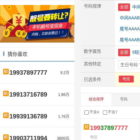
号码规律
全部
中间
中间AAAB
尾号AAAA
尾号AAAB
数字属性
全部
9较
猜你喜欢
其他特定
生日号码
19937897777
9.2万
已选条件
电信
19913716789
1.86万
综合排序
号码
不含4
不含7
19939136789
1.76万
199
3789
7777
19903711994
电信
3800元