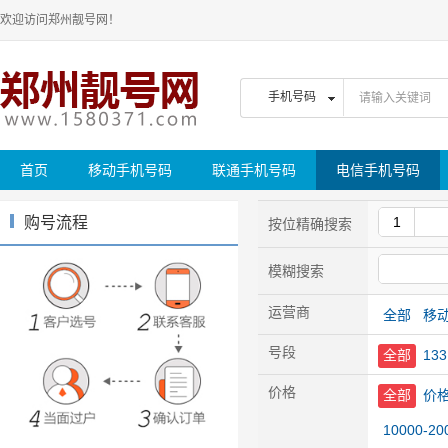
欢迎访问郑州靓号网！
首页
移动手机号码
联通手机号码
电信手机号码
购号流程
按位精确搜索
模糊搜索
运营商
全部
移
号段
全部
133
价格
全部
价
10000-2