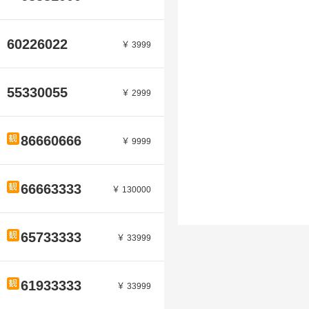
60226022
￥ 3999
55330055
￥ 2999
86660666
￥ 9999
66663333
￥ 130000
65733333
￥ 33999
61933333
￥ 33999