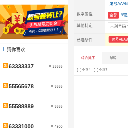
尾号AAAB
数字属性
全部
9较
其他特定
吉利号码
已选条件
尾号ABAB
猜你喜欢
综合排序
号码
63333337
￥ 29999
不含4
不含7
55565678
￥ 9999
55588889
￥ 9999
63331000
￥ 4800