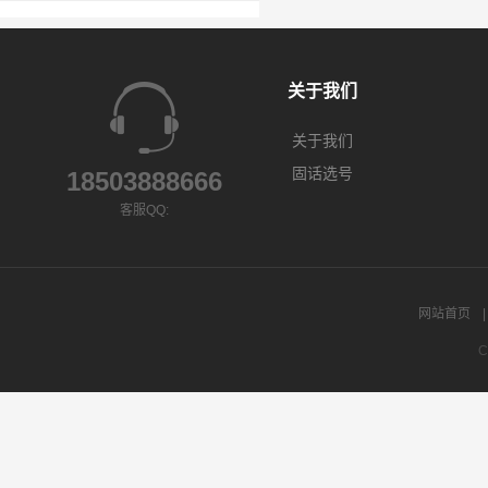
关于我们
关于我们
固话选号
18503888666
客服QQ:
网站首页
C